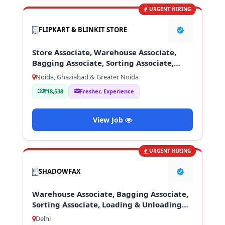
URGENT HIRING
FLIPKART & BLINKIT STORE
Store Associate, Warehouse Associate,
Bagging Associate, Sorting Associate,
Loading & Unloading Staff
Noida, Ghaziabad & Greater Noida
₹18,538
Fresher, Experience
View Job
URGENT HIRING
SHADOWFAX
Warehouse Associate, Bagging Associate,
Sorting Associate, Loading & Unloading
Staff
Delhi