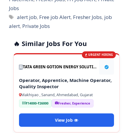
Jobs
Tags
alert job
,
Free job Alert
,
Fresher Jobs
,
job
alert
,
Private Jobs
🔥 Similar Jobs For You
URGENT HIRING
TATA GREEN GOTION ENERGY SOLUTION PVT LTD
Operator, Apprentice, Machine Operator,
Quality Inspector
Makhiyao , Sanand, Ahmedabad, Gujarat
₹14000-₹26000
Fresher, Experience
View Job