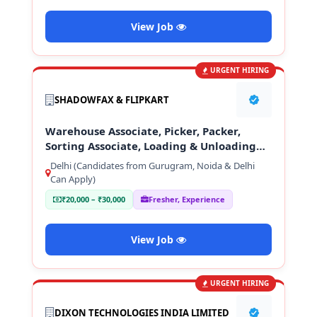
View Job
URGENT HIRING
SHADOWFAX & FLIPKART
Warehouse Associate, Picker, Packer,
Sorting Associate, Loading & Unloading
Staff
Delhi (Candidates from Gurugram, Noida & Delhi
Can Apply)
₹20,000 – ₹30,000
Fresher, Experience
View Job
URGENT HIRING
DIXON TECHNOLOGIES INDIA LIMITED