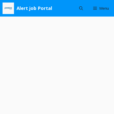
Skip
Alert job Portal
Menu
to
content