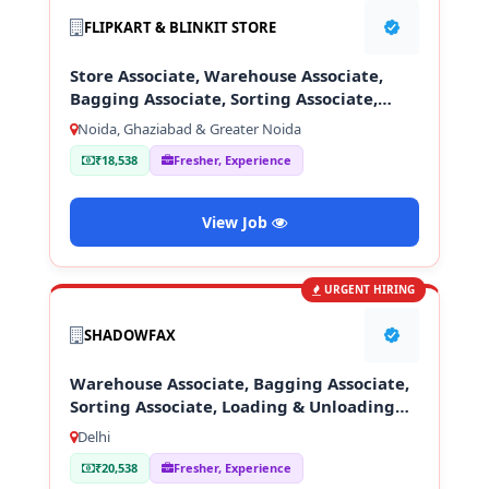
FLIPKART & BLINKIT STORE
Store Associate, Warehouse Associate,
Bagging Associate, Sorting Associate,
Loading & Unloading Staff
Noida, Ghaziabad & Greater Noida
₹18,538
Fresher, Experience
View Job
URGENT HIRING
SHADOWFAX
Warehouse Associate, Bagging Associate,
Sorting Associate, Loading & Unloading
Staff
Delhi
₹20,538
Fresher, Experience