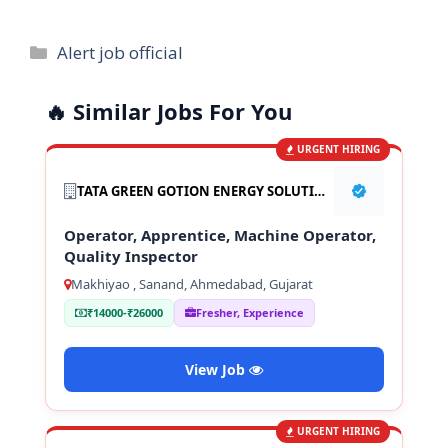
Categories
Alert job official
🔥 Similar Jobs For You
URGENT HIRING
TATA GREEN GOTION ENERGY SOLUTION PVT LTD
Operator, Apprentice, Machine Operator,
Quality Inspector
Makhiyao , Sanand, Ahmedabad, Gujarat
₹14000-₹26000
Fresher, Experience
View Job
URGENT HIRING