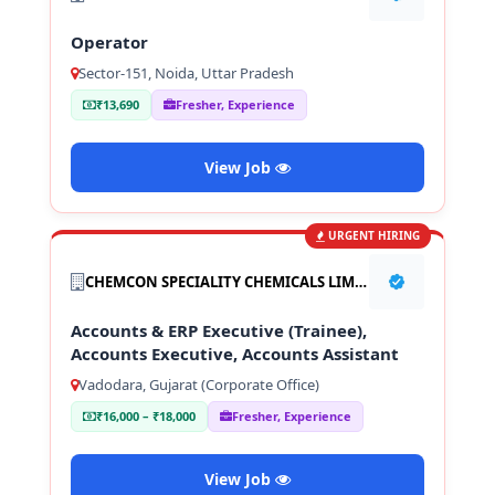
Operator
Sector-151, Noida, Uttar Pradesh
₹13,690
Fresher, Experience
View Job
URGENT HIRING
CHEMCON SPECIALITY CHEMICALS LIMITED
Accounts & ERP Executive (Trainee),
Accounts Executive, Accounts Assistant
Vadodara, Gujarat (Corporate Office)
₹16,000 – ₹18,000
Fresher, Experience
View Job