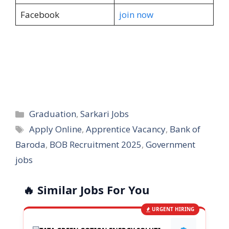
Facebook
join now
Categories
Graduation
,
Sarkari Jobs
Tags
Apply Online
,
Apprentice Vacancy
,
Bank of
Baroda
,
BOB Recruitment 2025
,
Government
jobs
🔥 Similar Jobs For You
URGENT HIRING