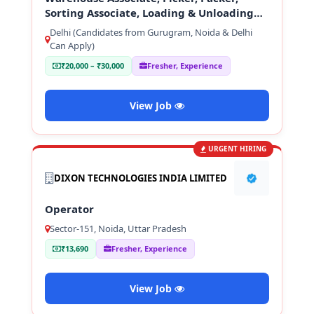
Sorting Associate, Loading & Unloading
Staff
Delhi (Candidates from Gurugram, Noida & Delhi
Can Apply)
₹20,000 – ₹30,000
Fresher, Experience
View Job
URGENT HIRING
DIXON TECHNOLOGIES INDIA LIMITED
Operator
Sector-151, Noida, Uttar Pradesh
₹13,690
Fresher, Experience
View Job