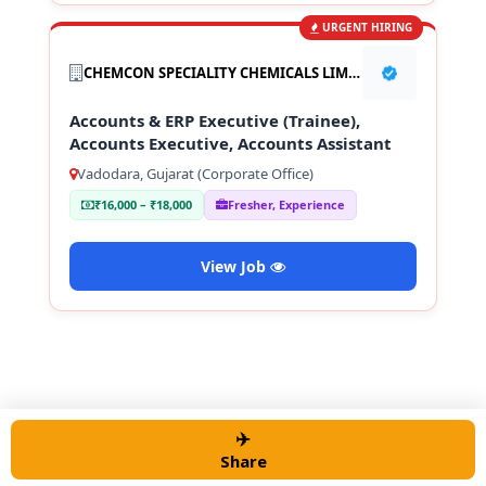
URGENT HIRING
CHEMCON SPECIALITY CHEMICALS LIMITED
Accounts & ERP Executive (Trainee),
Accounts Executive, Accounts Assistant
Vadodara, Gujarat (Corporate Office)
₹16,000 – ₹18,000
Fresher, Experience
View Job
✈️
© 2026 Alert job Portal
• Built with
GeneratePress
Share