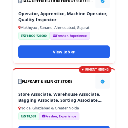
TATA GREEN GOTION ENERGY SOLUTION PVT LTD
Operator, Apprentice, Machine Operator,
Quality Inspector
Makhiyao , Sanand, Ahmedabad, Gujarat
₹14000-₹26000
Fresher, Experience
View Job
URGENT HIRING
FLIPKART & BLINKIT STORE
Store Associate, Warehouse Associate,
Bagging Associate, Sorting Associate,
Loading & Unloading Staff
Noida, Ghaziabad & Greater Noida
₹18,538
Fresher, Experience