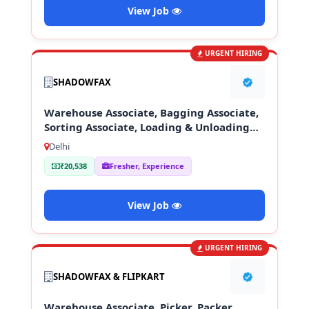
View Job
URGENT HIRING
SHADOWFAX
Warehouse Associate, Bagging Associate,
Sorting Associate, Loading & Unloading
Staff
Delhi
₹20,538
Fresher, Experience
View Job
URGENT HIRING
SHADOWFAX & FLIPKART
Warehouse Associate, Picker, Packer,