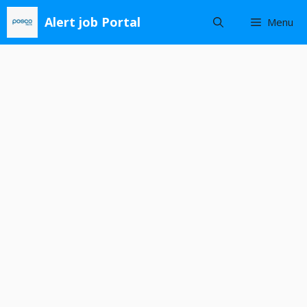
Skip
Alert job Portal
Menu
to
content