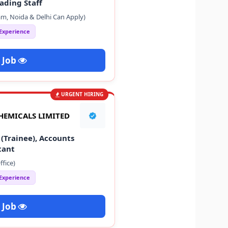
ading Staff
m, Noida & Delhi Can Apply)
 Experience
 Job
URGENT HIRING
HEMICALS LIMITED
(Trainee), Accounts
tant
fice)
 Experience
 Job