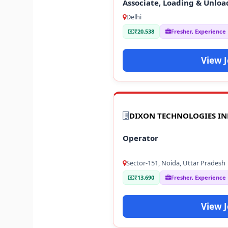
Associate, Loading & Unloa
Delhi
₹20,538
Fresher, Experience
View 
DIXON TECHNOLOGIES IN
Operator
Sector-151, Noida, Uttar Pradesh
₹13,690
Fresher, Experience
View 