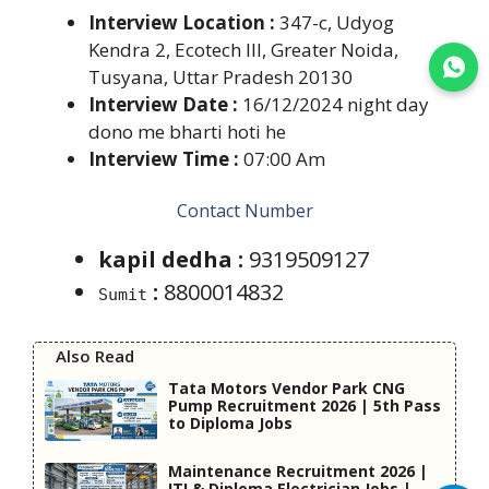
Interview Location :
347-c, Udyog
Kendra 2, Ecotech III, Greater Noida,
Join WhatsApp
Tusyana, Uttar Pradesh 20130
Interview Date :
16/12/2024 night day
dono me bharti hoti he
Interview Time :
07:00 Am
Contact Number
kapil dedha :
9319509127
:
8800014832
Sumit
Also Read
Tata Motors Vendor Park CNG
Pump Recruitment 2026 | 5th Pass
to Diploma Jobs
Maintenance Recruitment 2026 |
ITI & Diploma Electrician Jobs |