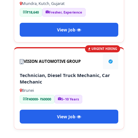
Mundra, Kutch, Gujarat
₹18,640
Fresher, Experience
View Job
URGENT HIRING
VISION AUTOMOTIVE GROUP
Technician, Diesel Truck Mechanic, Car
Mechanic
Brunei
₹40000- ₹60000
5–10 Years
View Job