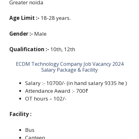
Greater noida
Age Limit :-
18-28 years.
Gender :-
Male
Qualification :-
10th, 12th
ECDM Technology Company Job Vacancy 2024
Salary Package & Facility
Salary :- 10700/- (in hand salary 9335 he )
Attendance Award :- 700₹
OT hours – 102/-
Facility :
Bus
Canteen