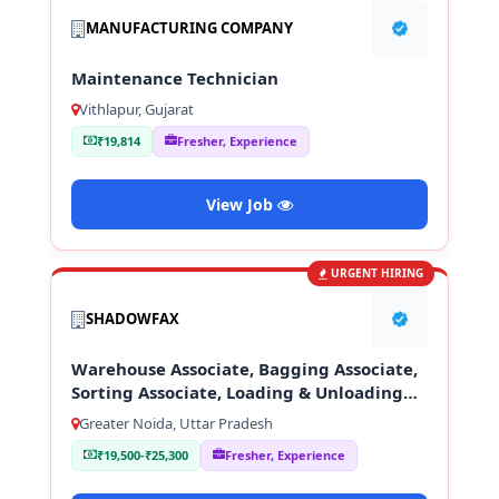
MANUFACTURING COMPANY
Maintenance Technician
Vithlapur, Gujarat
₹19,814
Fresher, Experience
View Job
URGENT HIRING
SHADOWFAX
Warehouse Associate, Bagging Associate,
Sorting Associate, Loading & Unloading
Staff
Greater Noida, Uttar Pradesh
₹19,500-₹25,300
Fresher, Experience