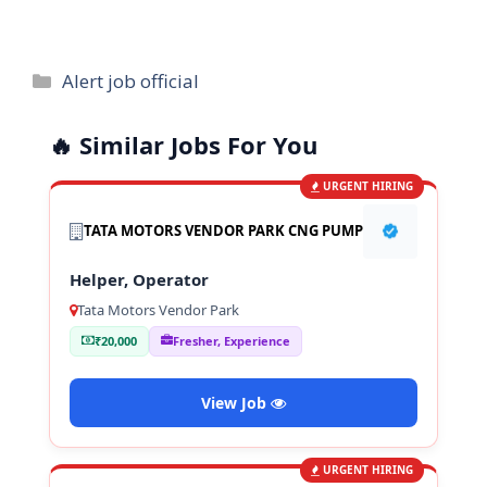
Categories
Alert job official
🔥 Similar Jobs For You
URGENT HIRING
TATA MOTORS VENDOR PARK CNG PUMP
Helper, Operator
Tata Motors Vendor Park
₹20,000
Fresher, Experience
View Job
URGENT HIRING