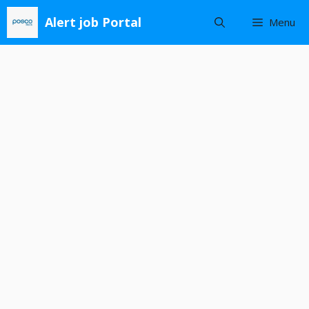
Skip
Alert job Portal
Menu
to
content