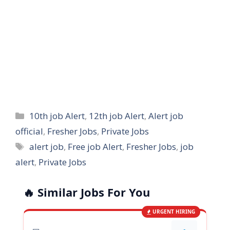
Categories
10th job Alert
,
12th job Alert
,
Alert job
official
,
Fresher Jobs
,
Private Jobs
Tags
alert job
,
Free job Alert
,
Fresher Jobs
,
job
alert
,
Private Jobs
🔥 Similar Jobs For You
URGENT HIRING