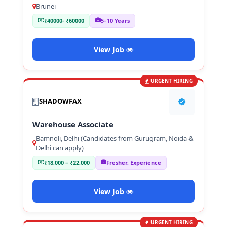
Brunei
₹40000- ₹60000
5–10 Years
View Job
URGENT HIRING
SHADOWFAX
Warehouse Associate
Bamnoli, Delhi (Candidates from Gurugram, Noida &
Delhi can apply)
₹18,000 – ₹22,000
Fresher, Experience
View Job
URGENT HIRING