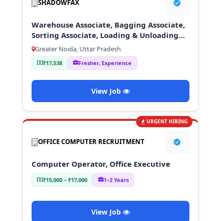
SHADOWFAX
Warehouse Associate, Bagging Associate,
Sorting Associate, Loading & Unloading
Staff
Greater Noida, Uttar Pradesh
₹17,538
Fresher, Experience
View Job
URGENT HIRING
OFFICE COMPUTER RECRUITMENT
Computer Operator, Office Executive
₹15,000 – ₹17,000
1–2 Years
View Job