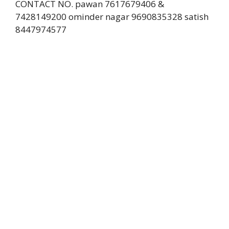
CONTACT NO. pawan 7617679406 &
7428149200 ominder nagar 9690835328 satish
8447974577