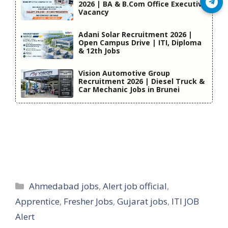
Join Telegram
2026 | BA & B.Com Office Executive
Vacancy
Adani Solar Recruitment 2026 |
Open Campus Drive | ITI, Diploma
& 12th Jobs
Vision Automotive Group
Recruitment 2026 | Diesel Truck &
Car Mechanic Jobs in Brunei
Categories
Ahmedabad jobs
,
Alert job official
,
Apprentice
,
Fresher Jobs
,
Gujarat jobs
,
ITI JOB
Alert