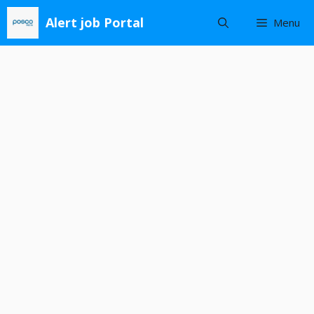
Skip
Alert job Portal
Menu
to
content