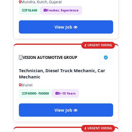
Mundra, Kutch, Gujarat
₹18,640
Fresher, Experience
View Job
URGENT HIRING
VISION AUTOMOTIVE GROUP
Technician, Diesel Truck Mechanic, Car
Mechanic
Brunei
₹40000- ₹60000
5–10 Years
View Job
URGENT HIRING