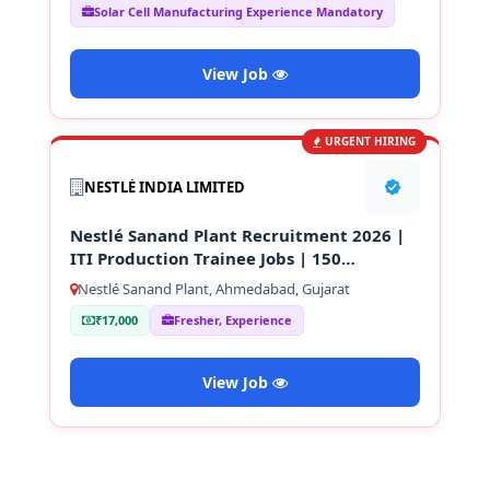
Solar Cell Manufacturing Experience Mandatory
View Job
URGENT HIRING
NESTLÉ INDIA LIMITED
Nestlé Sanand Plant Recruitment 2026 |
ITI Production Trainee Jobs | 150
Vacancies
Nestlé Sanand Plant, Ahmedabad, Gujarat
₹17,000
Fresher, Experience
View Job