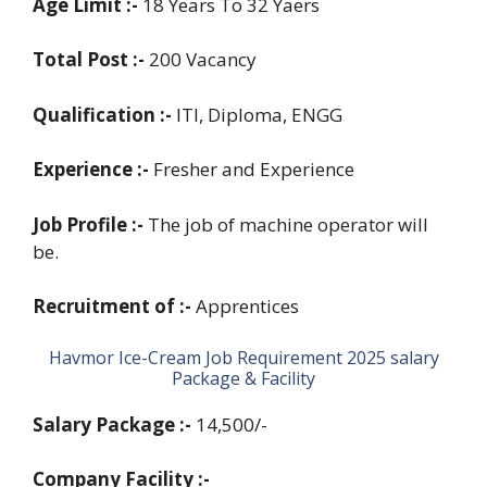
Age Limit :-
18 Years To 32 Yaers
Total Post :-
200 Vacancy
Qualification :-
ITI, Diploma, ENGG
Experience :-
Fresher and Experience
Job Profile :-
The job of machine operator will
be.
Recruitment of :-
Apprentices
Havmor Ice-Cream Job Requirement 2025 salary
Package & Facility
Salary Package :-
14,500/-
Company Facility :-