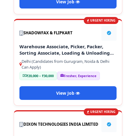
View Job
URGENT HIRING
SHADOWFAX & FLIPKART
Warehouse Associate, Picker, Packer,
Sorting Associate, Loading & Unloading
Staff
Delhi (Candidates from Gurugram, Noida & Delhi
Can Apply)
₹20,000 – ₹30,000
Fresher, Experience
View Job
URGENT HIRING
DIXON TECHNOLOGIES INDIA LIMITED