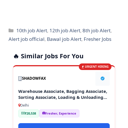
Categories
10th job Alert
,
12th job Alert
,
8th job Alert
,
Alert job official
,
Bawal job Alert
,
Fresher Jobs
🔥 Similar Jobs For You
URGENT HIRING
SHADOWFAX
Warehouse Associate, Bagging Associate,
Sorting Associate, Loading & Unloading
Staff
Delhi
₹20,538
Fresher, Experience