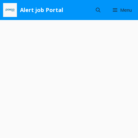
Skip
Alert job Portal
Menu
to
content