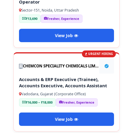
Operator
Sector-151, Noida, Uttar Pradesh
₹13,690
Fresher, Experience
View Job
URGENT HIRING
CHEMCON SPECIALITY CHEMICALS LIMITED
Accounts & ERP Executive (Trainee),
Accounts Executive, Accounts Assistant
Vadodara, Gujarat (Corporate Office)
₹16,000 – ₹18,000
Fresher, Experience
View Job