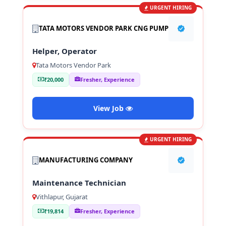
URGENT HIRING
TATA MOTORS VENDOR PARK CNG PUMP
Helper, Operator
Tata Motors Vendor Park
₹20,000
Fresher, Experience
View Job
URGENT HIRING
MANUFACTURING COMPANY
Maintenance Technician
Vithlapur, Gujarat
₹19,814
Fresher, Experience