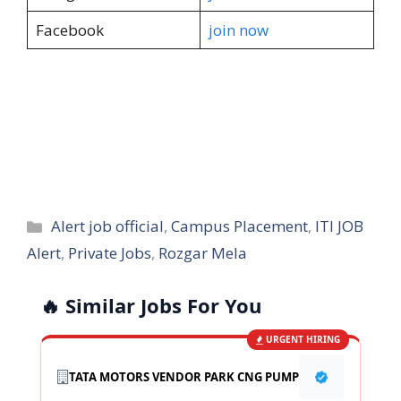
Facebook
join now
Categories
Alert job official
,
Campus Placement
,
ITI JOB
Alert
,
Private Jobs
,
Rozgar Mela
🔥 Similar Jobs For You
URGENT HIRING
TATA MOTORS VENDOR PARK CNG PUMP