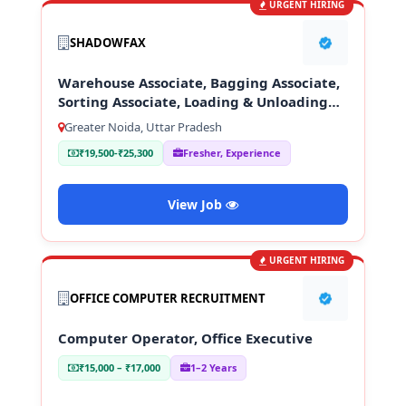
URGENT HIRING
SHADOWFAX
Warehouse Associate, Bagging Associate,
Sorting Associate, Loading & Unloading
Staff
Greater Noida, Uttar Pradesh
₹19,500-₹25,300
Fresher, Experience
View Job
URGENT HIRING
OFFICE COMPUTER RECRUITMENT
Computer Operator, Office Executive
₹15,000 – ₹17,000
1–2 Years