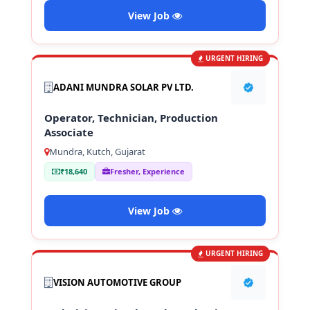
View Job
URGENT HIRING
ADANI MUNDRA SOLAR PV LTD.
Operator, Technician, Production
Associate
Mundra, Kutch, Gujarat
₹18,640
Fresher, Experience
View Job
URGENT HIRING
VISION AUTOMOTIVE GROUP