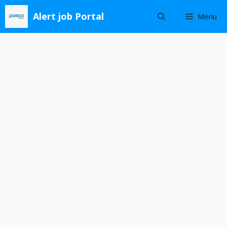
Skip
Alert job Portal
Menu
to
content