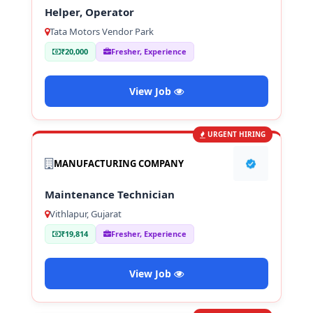
Helper, Operator
Tata Motors Vendor Park
₹20,000
Fresher, Experience
View Job
URGENT HIRING
MANUFACTURING COMPANY
Maintenance Technician
Vithlapur, Gujarat
₹19,814
Fresher, Experience
View Job