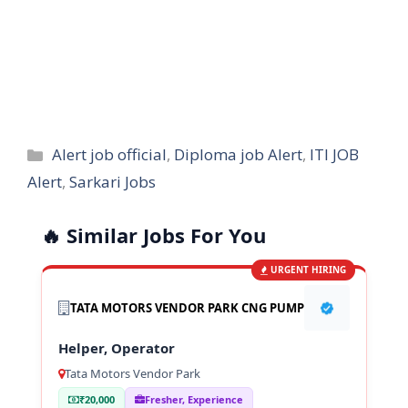
Categories
Alert job official
,
Diploma job Alert
,
ITI JOB
Alert
,
Sarkari Jobs
🔥 Similar Jobs For You
URGENT HIRING
TATA MOTORS VENDOR PARK CNG PUMP
Helper, Operator
Tata Motors Vendor Park
₹20,000
Fresher, Experience