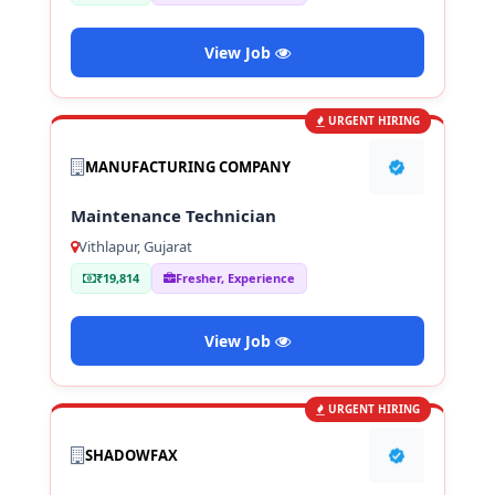
View Job
URGENT HIRING
MANUFACTURING COMPANY
Maintenance Technician
Vithlapur, Gujarat
₹19,814
Fresher, Experience
View Job
URGENT HIRING
SHADOWFAX