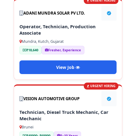
URGENT HIRING
ADANI MUNDRA SOLAR PV LTD.
Operator, Technician, Production
Associate
Mundra, Kutch, Gujarat
₹18,640
Fresher, Experience
View Job
URGENT HIRING
VISION AUTOMOTIVE GROUP
Technician, Diesel Truck Mechanic, Car
Mechanic
Brunei
₹40000- ₹60000
5–10 Years