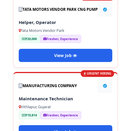
TATA MOTORS VENDOR PARK CNG PUMP
Helper, Operator
Tata Motors Vendor Park
₹20,000
Fresher, Experience
View Job
URGENT HIRING
MANUFACTURING COMPANY
Maintenance Technician
Vithlapur, Gujarat
₹19,814
Fresher, Experience