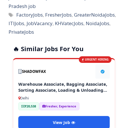
Pradesh job
Tags
FactoryJobs
,
FresherJobs
,
GreaterNoidaJobs
,
ITIJobs
,
JobVacancy
,
KHVatecJobs
,
NoidaJobs
,
PrivateJobs
🔥 Similar Jobs For You
URGENT HIRING
SHADOWFAX
Warehouse Associate, Bagging Associate,
Sorting Associate, Loading & Unloading
Staff
Delhi
₹20,538
Fresher, Experience
View Job