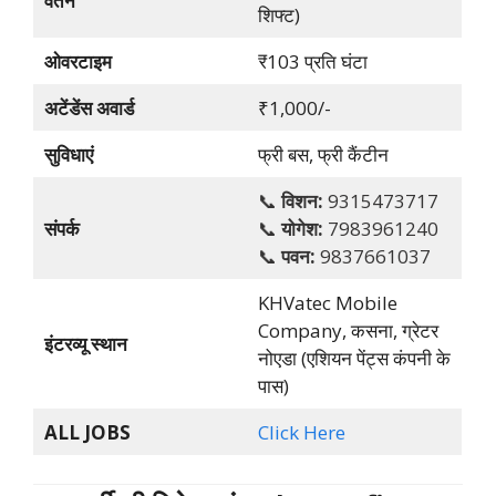
वेतन
शिफ्ट)
ओवरटाइम
₹103 प्रति घंटा
अटेंडेंस अवार्ड
₹1,000/-
सुविधाएं
फ्री बस, फ्री कैंटीन
📞
विशन:
9315473717
संपर्क
📞
योगेश:
7983961240
📞
पवन:
9837661037
KHVatec Mobile
Company, कसना, ग्रेटर
इंटरव्यू स्थान
नोएडा (एशियन पेंट्स कंपनी के
पास)
ALL JOBS
Click Here