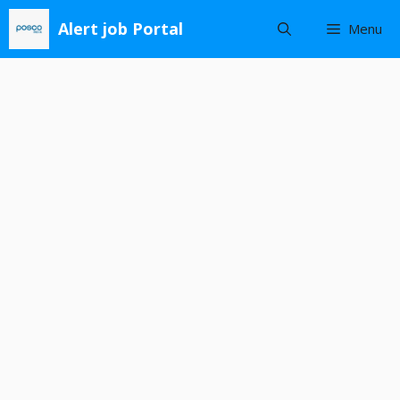
Skip
Alert job Portal
Menu
to
content