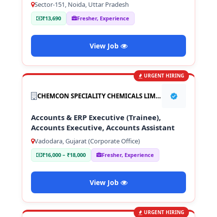
Sector-151, Noida, Uttar Pradesh
₹13,690
Fresher, Experience
View Job
URGENT HIRING
CHEMCON SPECIALITY CHEMICALS LIMITED
Accounts & ERP Executive (Trainee),
Accounts Executive, Accounts Assistant
Vadodara, Gujarat (Corporate Office)
₹16,000 – ₹18,000
Fresher, Experience
View Job
URGENT HIRING