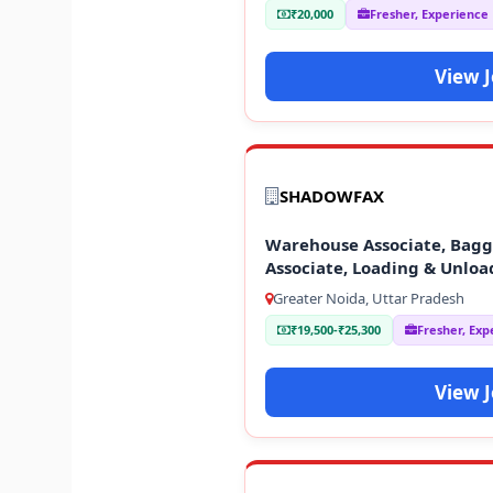
₹20,000
Fresher, Experience
View 
SHADOWFAX
Warehouse Associate, Baggi
Associate, Loading & Unloa
Greater Noida, Uttar Pradesh
₹19,500-₹25,300
Fresher, Exp
View 