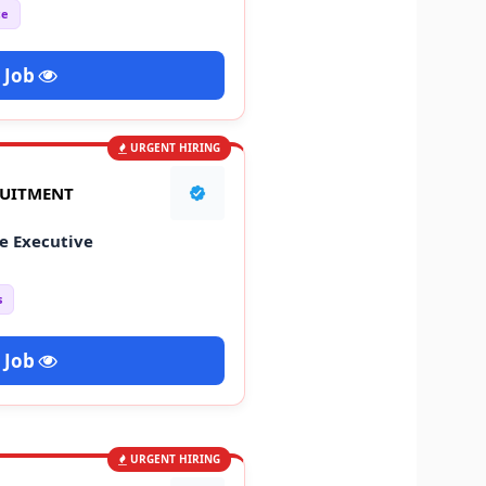
ce
 Job
URGENT HIRING
RUITMENT
e Executive
s
 Job
URGENT HIRING