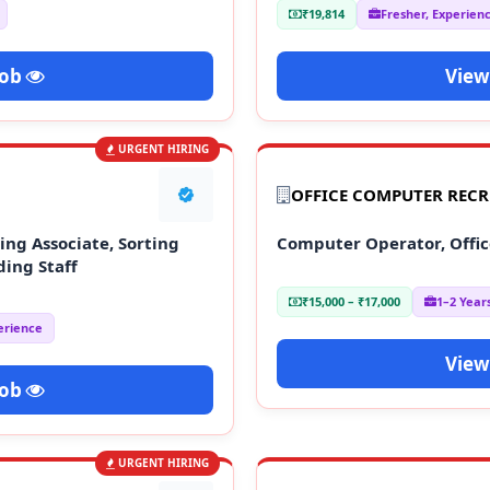
₹19,814
Fresher, Experien
Job
View
URGENT HIRING
OFFICE COMPUTER REC
ng Associate, Sorting
Computer Operator, Offic
ding Staff
₹15,000 – ₹17,000
1–2 Year
erience
View
Job
URGENT HIRING