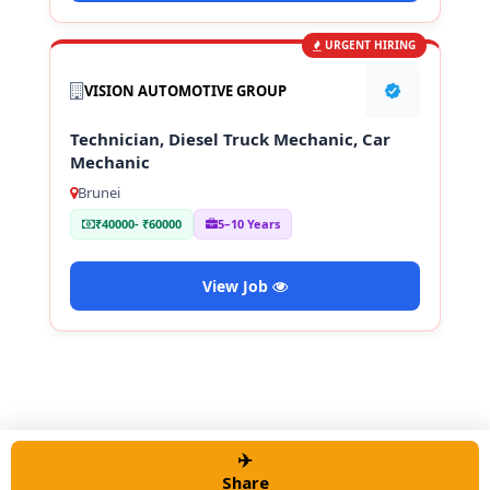
URGENT HIRING
VISION AUTOMOTIVE GROUP
Technician, Diesel Truck Mechanic, Car
Mechanic
Brunei
₹40000- ₹60000
5–10 Years
View Job
✈️
© 2026 Alert job Portal
• Built with
GeneratePress
Share