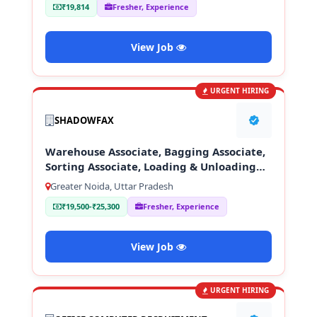
₹19,814
Fresher, Experience
View Job
URGENT HIRING
SHADOWFAX
Warehouse Associate, Bagging Associate,
Sorting Associate, Loading & Unloading
Staff
Greater Noida, Uttar Pradesh
₹19,500-₹25,300
Fresher, Experience
View Job
URGENT HIRING