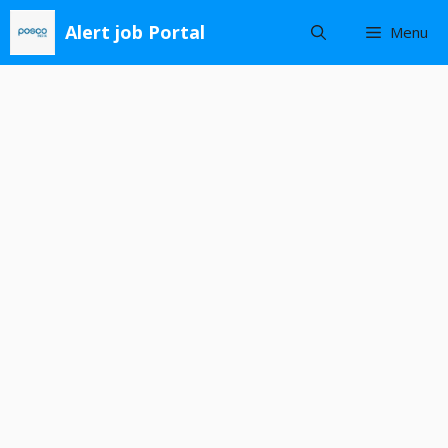
Skip
Alert job Portal
Menu
to
content