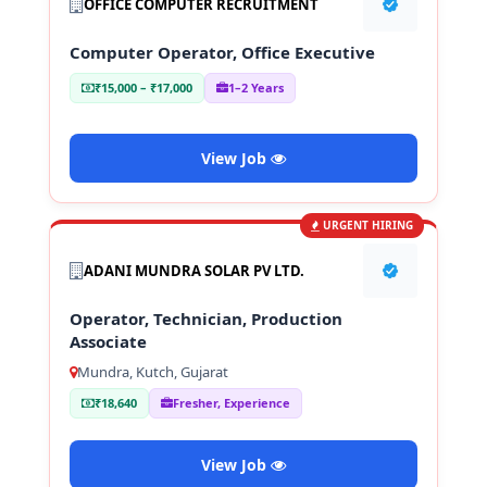
OFFICE COMPUTER RECRUITMENT
Computer Operator, Office Executive
₹15,000 – ₹17,000
1–2 Years
View Job
URGENT HIRING
ADANI MUNDRA SOLAR PV LTD.
Operator, Technician, Production
Associate
Mundra, Kutch, Gujarat
₹18,640
Fresher, Experience
View Job