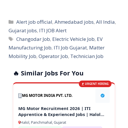
Categories
Alert job official
,
Ahmedabad jobs
,
All India
,
Gujarat jobs
,
ITI JOB Alert
Tags
Changodar Job
,
Electric Vehicle Job
,
EV
Manufacturing Job
,
ITI Job Gujarat
,
Matter
Mobility Job
,
Operator Job
,
Technician Job
🔥 Similar Jobs For You
URGENT HIRING
MG MOTOR INDIA PVT. LTD.
MG Motor Recruitment 2026 | ITI
Apprentice & Experienced Jobs | Halol
Gujarat
Halol, Panchmahal, Gujarat