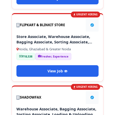
URGENT HIRING
FLIPKART & BLINKIT STORE
Store Associate, Warehouse Associate,
Bagging Associate, Sorting Associate,
Loading & Unloading Staff
Noida, Ghaziabad & Greater Noida
₹18,538
Fresher, Experience
View Job
URGENT HIRING
SHADOWFAX
Warehouse Associate, Bagging Associate,
Sorting Associate, Loading & Unloading