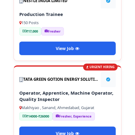
NESTLÉ INDIA LIMITED
Production Trainee
150 Posts
₹17,000
Fresher
View Job
URGENT HIRING
TATA GREEN GOTION ENERGY SOLUTION PVT LTD
Operator, Apprentice, Machine Operator,
Quality Inspector
Makhiyao , Sanand, Ahmedabad, Gujarat
₹14000-₹26000
Fresher, Experience
View Job