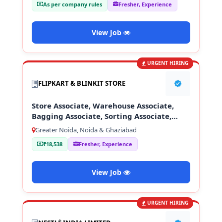
As per company rules
Fresher, Experience
View Job
URGENT HIRING
FLIPKART & BLINKIT STORE
Store Associate, Warehouse Associate,
Bagging Associate, Sorting Associate,
Loading & Unloading Staff
Greater Noida, Noida & Ghaziabad
₹18,538
Fresher, Experience
View Job
URGENT HIRING