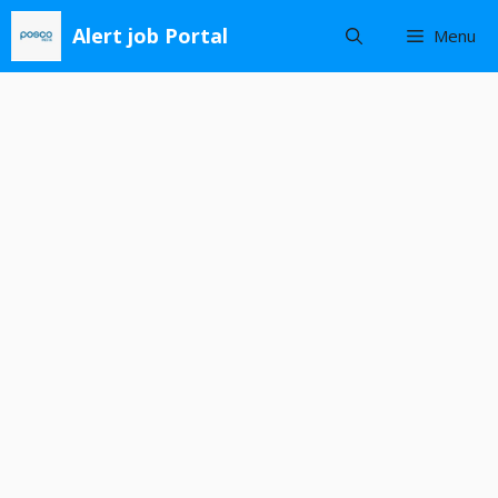
Skip
Alert job Portal
Menu
to
content