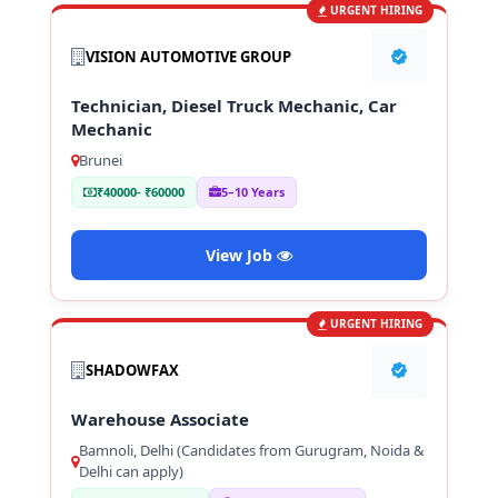
URGENT HIRING
VISION AUTOMOTIVE GROUP
Technician, Diesel Truck Mechanic, Car
Mechanic
Brunei
₹40000- ₹60000
5–10 Years
View Job
URGENT HIRING
SHADOWFAX
Warehouse Associate
Bamnoli, Delhi (Candidates from Gurugram, Noida &
Delhi can apply)