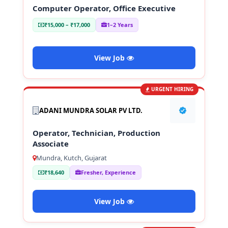
Computer Operator, Office Executive
₹15,000 – ₹17,000
1–2 Years
View Job
URGENT HIRING
ADANI MUNDRA SOLAR PV LTD.
Operator, Technician, Production
Associate
Mundra, Kutch, Gujarat
₹18,640
Fresher, Experience
View Job