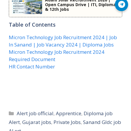
Open Campus Drive | ITI, Diploma
Join Telegram
& 12th Jobs
Table of Contents
Micron Technology Job Recruitment 2024 | Job
In Sanand | Job Vacancy 2024 | Diploma Jobs
Micron Technology Job Recruitment 2024
Required Document
HR Contact Number
Categories
Alert job official
,
Apprentice
,
Diploma job
Alert
,
Gujarat jobs
,
Private Jobs
,
Sanand GIdc job
ALert