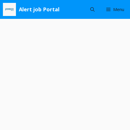
Skip
Alert job Portal
Menu
to
content