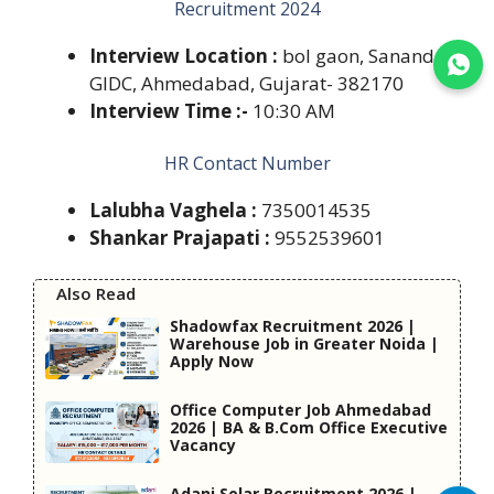
Recruitment 2024
Interview Location :
bol gaon, Sanand
Join WhatsApp
GIDC, Ahmedabad, Gujarat- 382170
Interview Time :-
10:30 AM
HR Contact Number
Lalubha Vaghela :
7350014535
Shankar Prajapati :
9552539601
Also Read
Shadowfax Recruitment 2026 |
Warehouse Job in Greater Noida |
Apply Now
Office Computer Job Ahmedabad
2026 | BA & B.Com Office Executive
Vacancy
Adani Solar Recruitment 2026 |