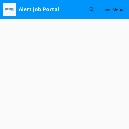
Skip
Alert job Portal
Menu
to
content