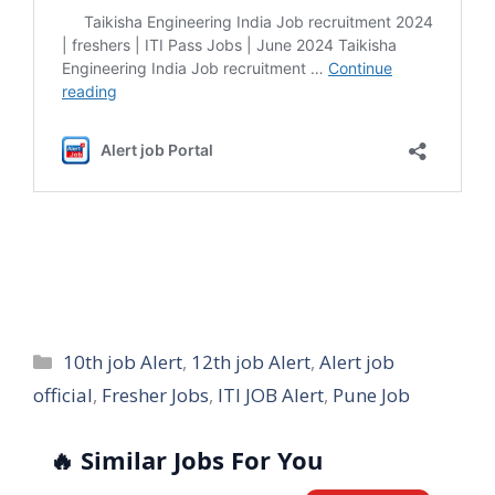
Categories
10th job Alert
,
12th job Alert
,
Alert job
official
,
Fresher Jobs
,
ITI JOB Alert
,
Pune Job
🔥 Similar Jobs For You