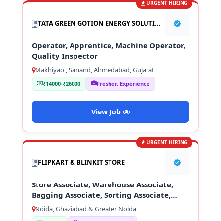
URGENT HIRING
TATA GREEN GOTION ENERGY SOLUTION PVT LTD
Operator, Apprentice, Machine Operator,
Quality Inspector
Makhiyao , Sanand, Ahmedabad, Gujarat
₹14000-₹26000
Fresher, Experience
View Job
URGENT HIRING
FLIPKART & BLINKIT STORE
Store Associate, Warehouse Associate,
Bagging Associate, Sorting Associate,
Loading & Unloading Staff
Noida, Ghaziabad & Greater Noida