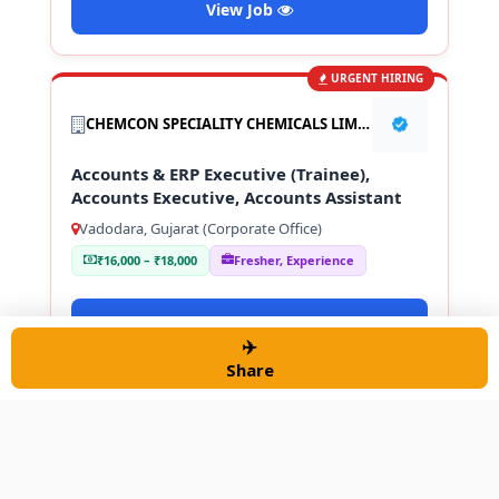
View Job
URGENT HIRING
CHEMCON SPECIALITY CHEMICALS LIMITED
Accounts & ERP Executive (Trainee),
Accounts Executive, Accounts Assistant
Vadodara, Gujarat (Corporate Office)
₹16,000 – ₹18,000
Fresher, Experience
View Job
✈️
Share