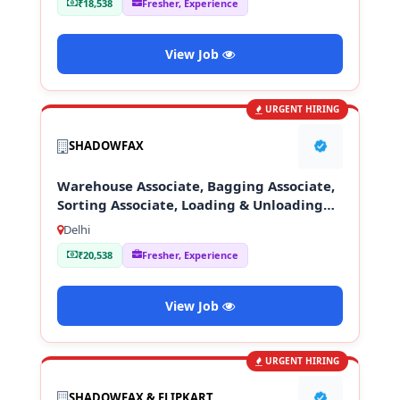
₹18,538
Fresher, Experience
View Job
URGENT HIRING
SHADOWFAX
Warehouse Associate, Bagging Associate,
Sorting Associate, Loading & Unloading
Staff
Delhi
₹20,538
Fresher, Experience
View Job
URGENT HIRING
SHADOWFAX & FLIPKART