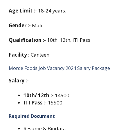
Age Limit :-
18-24‎ years.
Gender :-
Male
Qualification :-
10th, 12th, ITI Pass
Facility :
Canteen
Morde Foods Job Vacancy 2024 Salary Package
Salary :-
10th/ 12th :-
14500
ITI Pass :-
15500
Required Document
Resume & Biodata