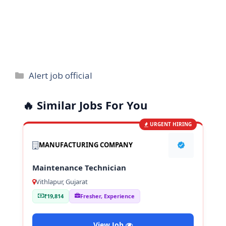
Categories
Alert job official
🔥 Similar Jobs For You
URGENT HIRING
MANUFACTURING COMPANY
Maintenance Technician
Vithlapur, Gujarat
₹19,814
Fresher, Experience
View Job