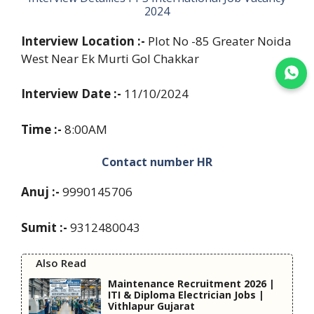
2024
Interview Location :-
Plot No -85 Greater Noida
West Near Ek Murti Gol Chakkar
Join WhatsApp
Interview Date :-
11/10/2024
Time :-
8:00AM
Contact number HR
Anuj :-
9990145706
Sumit :-
9312480043
Also Read
Maintenance Recruitment 2026 |
ITI & Diploma Electrician Jobs |
Vithlapur Gujarat