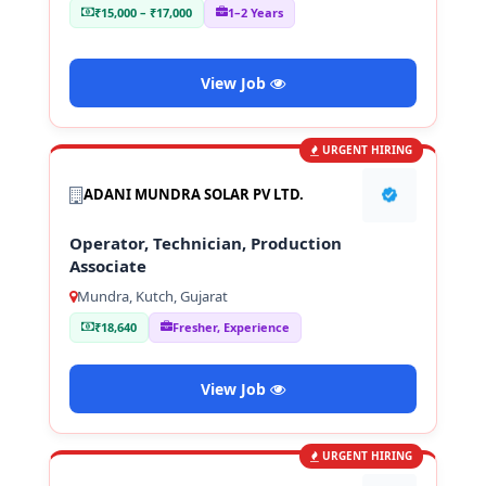
₹15,000 – ₹17,000
1–2 Years
View Job
URGENT HIRING
ADANI MUNDRA SOLAR PV LTD.
Operator, Technician, Production
Associate
Mundra, Kutch, Gujarat
₹18,640
Fresher, Experience
View Job
URGENT HIRING