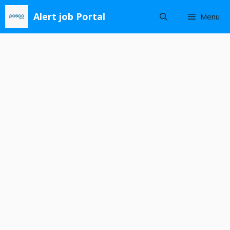
Skip
Alert job Portal
Menu
to
content