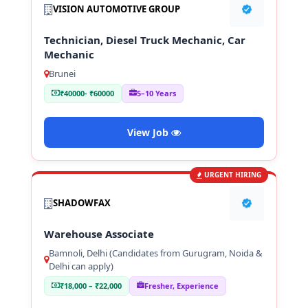
VISION AUTOMOTIVE GROUP
Technician, Diesel Truck Mechanic, Car
Mechanic
Brunei
₹40000- ₹60000
5–10 Years
View Job
URGENT HIRING
SHADOWFAX
Warehouse Associate
Bamnoli, Delhi (Candidates from Gurugram, Noida &
Delhi can apply)
₹18,000 – ₹22,000
Fresher, Experience