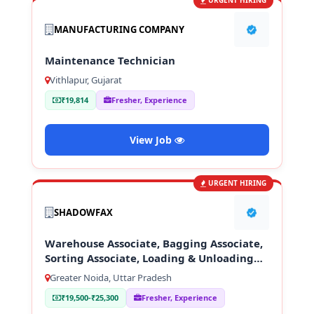
URGENT HIRING
MANUFACTURING COMPANY
Maintenance Technician
Vithlapur, Gujarat
₹19,814
Fresher, Experience
View Job
URGENT HIRING
SHADOWFAX
Warehouse Associate, Bagging Associate,
Sorting Associate, Loading & Unloading
Staff
Greater Noida, Uttar Pradesh
₹19,500-₹25,300
Fresher, Experience