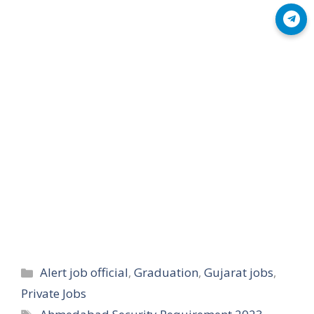
Join Telegram
Categories
Alert job official
,
Graduation
,
Gujarat jobs
,
Private Jobs
Tags