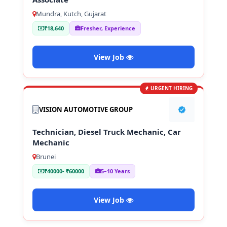
Mundra, Kutch, Gujarat
₹18,640
Fresher, Experience
View Job
URGENT HIRING
VISION AUTOMOTIVE GROUP
Technician, Diesel Truck Mechanic, Car
Mechanic
Brunei
₹40000- ₹60000
5–10 Years
View Job