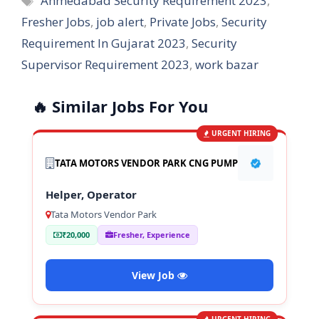
Ahmedabad Security Requirement 2023
,
Fresher Jobs
,
job alert
,
Private Jobs
,
Security
Requirement In Gujarat 2023
,
Security
Supervisor Requirement 2023
,
work bazar
🔥 Similar Jobs For You
URGENT HIRING
TATA MOTORS VENDOR PARK CNG PUMP
Helper, Operator
Tata Motors Vendor Park
₹20,000
Fresher, Experience
View Job