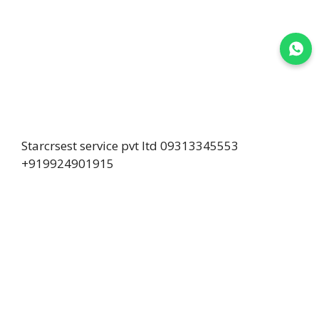
Join WhatsApp
Starcrsest service pvt ltd 09313345553
+919924901915