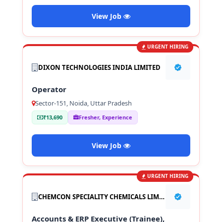
View Job
URGENT HIRING
DIXON TECHNOLOGIES INDIA LIMITED
Operator
Sector-151, Noida, Uttar Pradesh
₹13,690
Fresher, Experience
View Job
URGENT HIRING
CHEMCON SPECIALITY CHEMICALS LIMITED
Accounts & ERP Executive (Trainee),