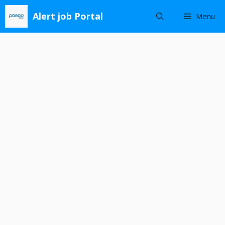
Skip
Alert job Portal
Menu
to
content