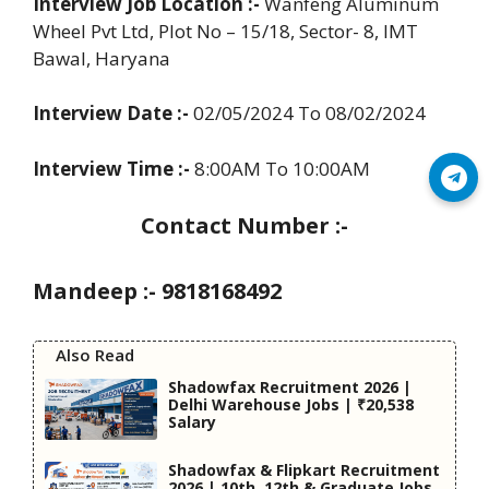
Interview Job Location :-
Wanfeng Aluminum
Wheel Pvt Ltd, Plot No – 15/18, Sector- 8, IMT
Bawal, Haryana
Interview Date :-
02/05/2024 To 08/02/2024
Interview Time :-
8:00AM To 10:00AM
Join Telegram
Contact Number :-
Mandeep :-
9818168492
Also Read
Shadowfax Recruitment 2026 |
Delhi Warehouse Jobs | ₹20,538
Salary
Shadowfax & Flipkart Recruitment
2026 | 10th, 12th & Graduate Jobs