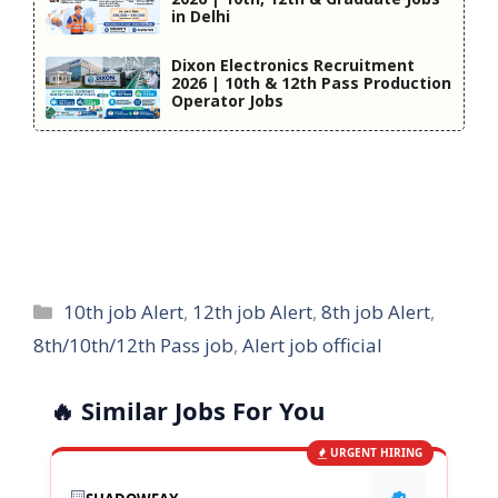
in Delhi
Dixon Electronics Recruitment
2026 | 10th & 12th Pass Production
Operator Jobs
Categories
10th job Alert
,
12th job Alert
,
8th job Alert
,
8th/10th/12th Pass job
,
Alert job official
🔥 Similar Jobs For You
URGENT HIRING