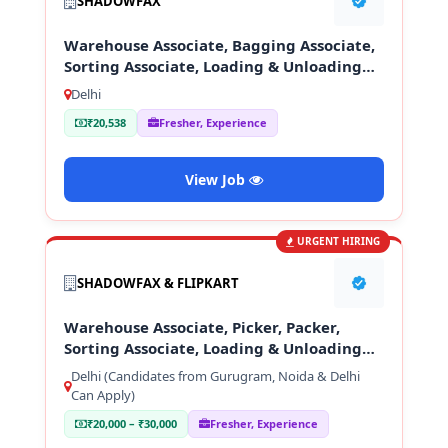
SHADOWFAX
Warehouse Associate, Bagging Associate,
Sorting Associate, Loading & Unloading
Staff
Delhi
₹20,538
Fresher, Experience
View Job
URGENT HIRING
SHADOWFAX & FLIPKART
Warehouse Associate, Picker, Packer,
Sorting Associate, Loading & Unloading
Staff
Delhi (Candidates from Gurugram, Noida & Delhi
Can Apply)
₹20,000 – ₹30,000
Fresher, Experience