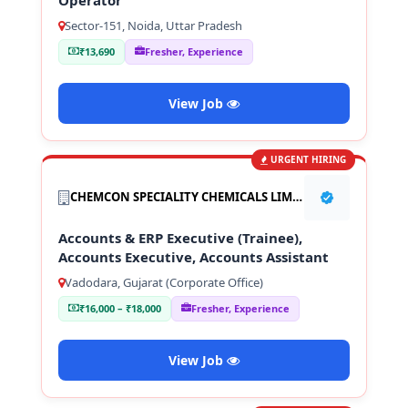
Sector-151, Noida, Uttar Pradesh
₹13,690
Fresher, Experience
View Job
URGENT HIRING
CHEMCON SPECIALITY CHEMICALS LIMITED
Accounts & ERP Executive (Trainee),
Accounts Executive, Accounts Assistant
Vadodara, Gujarat (Corporate Office)
₹16,000 – ₹18,000
Fresher, Experience
View Job