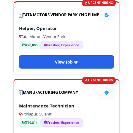
URGENT HIRING
TATA MOTORS VENDOR PARK CNG PUMP
Helper, Operator
Tata Motors Vendor Park
₹20,000
Fresher, Experience
View Job
URGENT HIRING
MANUFACTURING COMPANY
Maintenance Technician
Vithlapur, Gujarat
₹19,814
Fresher, Experience