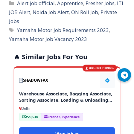
Categories
Alert job official
,
Apprentice
,
Fresher Jobs
,
ITI
JOB Alert
,
Noida Job Alert
,
ON Roll Job
,
Private
Jobs
Tags
Yamaha Motor Job Requirements 2023
,
Yamaha Motor Job Vacancy 2023
🔥 Similar Jobs For You
URGENT HIRING
Join Telegram
SHADOWFAX
Warehouse Associate, Bagging Associate,
Sorting Associate, Loading & Unloading
Staff
Delhi
₹20,538
Fresher, Experience
View Job