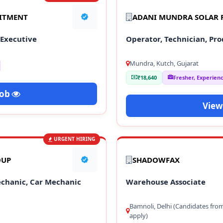
UITMENT
ADANI MUNDRA SOLAR P
 Executive
Operator, Technician, Pro
Mundra, Kutch, Gujarat
₹18,640
Fresher, Experien
Job
View
URGENT HIRING
OUP
SHADOWFAX
echanic, Car Mechanic
Warehouse Associate
Bamnoli, Delhi (Candidates fro
apply)