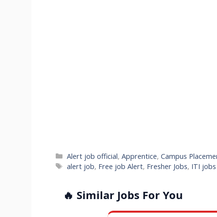
Categories
Alert job official
,
Apprentice
,
Campus Placeme
Tags
alert job
,
Free job Alert
,
Fresher Jobs
,
ITI job
🔥 Similar Jobs For You