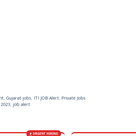
nt
,
Gujarat jobs
,
ITI JOB Alert
,
Private Jobs
s 2023
,
job alert
URGENT HIRING