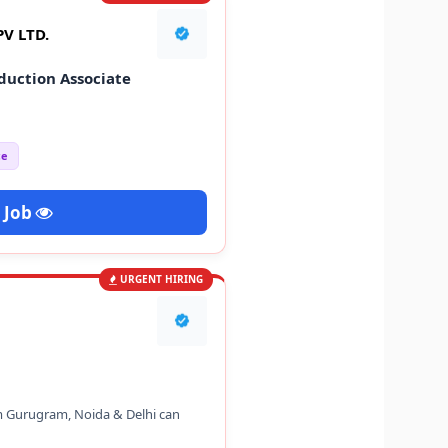
V LTD.
duction Associate
ce
 Job
URGENT HIRING
m Gurugram, Noida & Delhi can