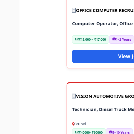
OFFICE COMPUTER RECR
Computer Operator, Office
₹15,000 – ₹17,000
1–2 Years
View 
VISION AUTOMOTIVE GR
Technician, Diesel Truck M
Brunei
₹40000- ₹60000
5–10 Years