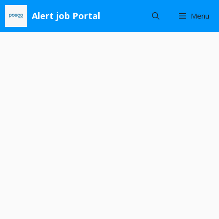
Skip
Alert job Portal
Menu
to
content