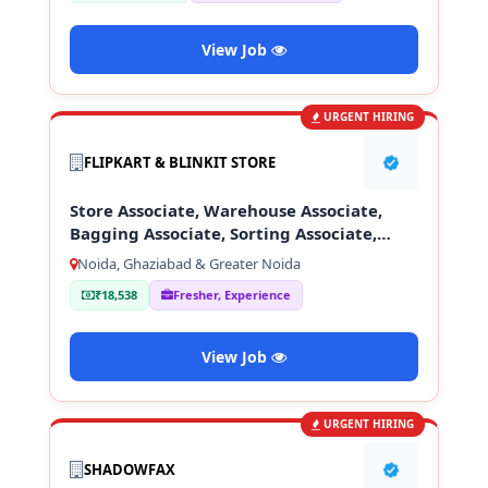
View Job
URGENT HIRING
FLIPKART & BLINKIT STORE
Store Associate, Warehouse Associate,
Bagging Associate, Sorting Associate,
Loading & Unloading Staff
Noida, Ghaziabad & Greater Noida
₹18,538
Fresher, Experience
View Job
URGENT HIRING
SHADOWFAX