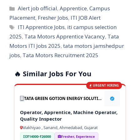
Categories
Alert job official
,
Apprentice
,
Campus
Placement
,
Fresher Jobs
,
ITI JOB Alert
Tags
ITI Apprentice Jobs
,
iti campus selection
2025
,
Tata Motors Apprentice Vacancy
,
Tata
Motors ITI Jobs 2025
,
tata motors jamshedpur
jobs
,
Tata Motors Recruitment 2025
🔥 Similar Jobs For You
URGENT HIRING
TATA GREEN GOTION ENERGY SOLUTION PVT LTD
Operator, Apprentice, Machine Operator,
Quality Inspector
Makhiyao , Sanand, Ahmedabad, Gujarat
₹14000-₹26000
Fresher, Experience